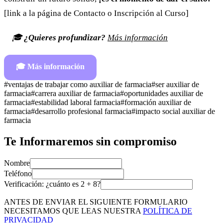
[link a la página de Contacto o Inscripción al Curso]
🎓
¿Quieres profundizar?
Más información
🎓
Más información
#
ventajas de trabajar como auxiliar de farmacia
#
ser auxiliar de
farmacia
#
carrera auxiliar de farmacia
#
oportunidades auxiliar de
farmacia
#
estabilidad laboral farmacia
#
formación auxiliar de
farmacia
#
desarrollo profesional farmacia
#
impacto social auxiliar de
farmacia
Te Informaremos sin compromiso
Nombre
Teléfono
Verificación: ¿cuánto es
2
+
8
?
ANTES DE ENVIAR EL SIGUIENTE FORMULARIO
NECESITAMOS QUE LEAS NUESTRA
POLÍTICA DE
PRIVACIDAD