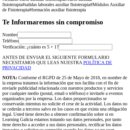
fisioterapia
#
salidas laborales auxiliar fisioterapia
#
Módulos Auxiliar
de Fisioterapia
#
formación auxiliar fisioterapia
Te Informaremos sin compromiso
Nombre
Teléfono
Verificación: ¿cuánto es
5
+
1
?
ANTES DE ENVIAR EL SIGUIENTE FORMULARIO
NECESITAMOS QUE LEAS NUESTRA
POLÍTICA DE
PRIVACIDAD
NOTA:
Conforme el RGPD de 25 de Mayo de 2018, en nombre de
la empresa tratamos la información que nos facilita con el fin de
enviarle publicidad relacionada con nuestros productos y servicios
por cualquier medio (postal, email o teléfono) e invitarle a eventos
organizados por la empresa. Los datos proporcionados se
conservarán mientras no solicite el cese de la actividad. Los datos no
se cederán a terceros salvo en los casos en que exista una obligación
legal. Usted tiene derecho a obtener confirmación sobre si en
Learning Galicia estamos tratando sus datos personales, por tanto
tiene derecho a acceder a sus datos personales, rectificar los datos
inexactos o solicitar su supresión cuando los datos ya no sean