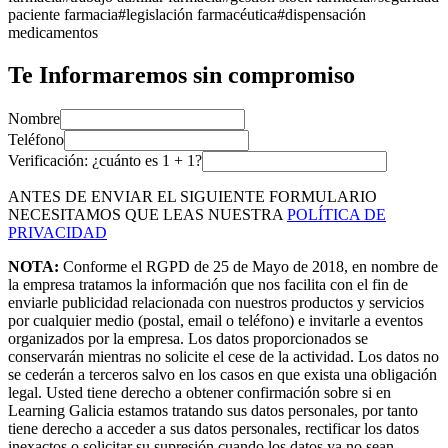
paciente farmacia
#
legislación farmacéutica
#
dispensación
medicamentos
Te Informaremos sin compromiso
Nombre
Teléfono
Verificación: ¿cuánto es
1
+
1
?
ANTES DE ENVIAR EL SIGUIENTE FORMULARIO
NECESITAMOS QUE LEAS NUESTRA
POLÍTICA DE
PRIVACIDAD
NOTA:
Conforme el RGPD de 25 de Mayo de 2018, en nombre de
la empresa tratamos la información que nos facilita con el fin de
enviarle publicidad relacionada con nuestros productos y servicios
por cualquier medio (postal, email o teléfono) e invitarle a eventos
organizados por la empresa. Los datos proporcionados se
conservarán mientras no solicite el cese de la actividad. Los datos no
se cederán a terceros salvo en los casos en que exista una obligación
legal. Usted tiene derecho a obtener confirmación sobre si en
Learning Galicia estamos tratando sus datos personales, por tanto
tiene derecho a acceder a sus datos personales, rectificar los datos
inexactos o solicitar su supresión cuando los datos ya no sean