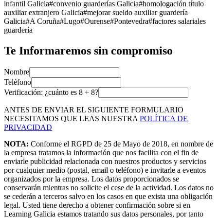
infantil Galicia
#
convenio guarderías Galicia
#
homologación título
auxiliar extranjero Galicia
#
mejorar sueldo auxiliar guardería
Galicia
#
A Coruña
#
Lugo
#
Ourense
#
Pontevedra
#
factores salariales
guardería
Te Informaremos sin compromiso
Nombre
Teléfono
Verificación: ¿cuánto es
8
+
8
?
ANTES DE ENVIAR EL SIGUIENTE FORMULARIO
NECESITAMOS QUE LEAS NUESTRA
POLÍTICA DE
PRIVACIDAD
NOTA:
Conforme el RGPD de 25 de Mayo de 2018, en nombre de
la empresa tratamos la información que nos facilita con el fin de
enviarle publicidad relacionada con nuestros productos y servicios
por cualquier medio (postal, email o teléfono) e invitarle a eventos
organizados por la empresa. Los datos proporcionados se
conservarán mientras no solicite el cese de la actividad. Los datos no
se cederán a terceros salvo en los casos en que exista una obligación
legal. Usted tiene derecho a obtener confirmación sobre si en
Learning Galicia estamos tratando sus datos personales, por tanto