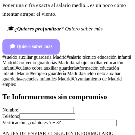
Poner una cifra exacta al salario medio... es un poco como
intentar atrapar el viento.
🎓
¿Quieres profundizar?
Quiero saber más
🎓
Quiero saber más
#
sueldo auxiliar guardería Madrid
#
salario técnico educación infantil
Madrid
#
convenio guarderías Madrid
#
trabajo auxiliar educación
infantil
#
cuánto cobra auxiliar guardería
#
formación educación
infantil Madrid
#
empleo guardería Madrid
#
sueldo neto auxiliar
guardería
#
escuelas infantiles Madrid
#
Ayuntamiento de Madrid
empleo
Te Informaremos sin compromiso
Nombre
Teléfono
Verificación: ¿cuánto es
5
+
8
?
ANTES DE ENVIAR EL SIGUIENTE FORMULARIO