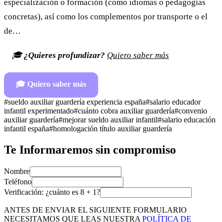
especialización o formación (como idiomas o pedagogías
concretas), así como los complementos por transporte o el
de…
🎓
¿Quieres profundizar?
Quiero saber más
🎓
Quiero saber más
#
sueldo auxiliar guardería experiencia españa
#
salario educador
infantil experimentado
#
cuánto cobra auxiliar guardería
#
convenio
auxiliar guardería
#
mejorar sueldo auxiliar infantil
#
salario educación
infantil españa
#
homologación título auxiliar guardería
Te Informaremos sin compromiso
Nombre
Teléfono
Verificación: ¿cuánto es
8
+
1
?
ANTES DE ENVIAR EL SIGUIENTE FORMULARIO
NECESITAMOS QUE LEAS NUESTRA
POLÍTICA DE