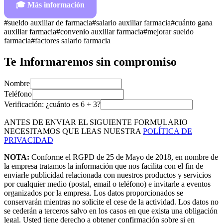
🎓
Más información
#
sueldo auxiliar de farmacia
#
salario auxiliar farmacia
#
cuánto gana
auxiliar farmacia
#
convenio auxiliar farmacia
#
mejorar sueldo
farmacia
#
factores salario farmacia
Te Informaremos sin compromiso
Nombre
Teléfono
Verificación: ¿cuánto es
6
+
3
?
ANTES DE ENVIAR EL SIGUIENTE FORMULARIO
NECESITAMOS QUE LEAS NUESTRA
POLÍTICA DE
PRIVACIDAD
NOTA:
Conforme el RGPD de 25 de Mayo de 2018, en nombre de
la empresa tratamos la información que nos facilita con el fin de
enviarle publicidad relacionada con nuestros productos y servicios
por cualquier medio (postal, email o teléfono) e invitarle a eventos
organizados por la empresa. Los datos proporcionados se
conservarán mientras no solicite el cese de la actividad. Los datos no
se cederán a terceros salvo en los casos en que exista una obligación
legal. Usted tiene derecho a obtener confirmación sobre si en