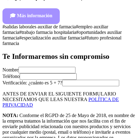
🎓
Más información
#
salidas laborales auxiliar de farmacia
#
empleo auxiliar
farmacia
#
trabajo farmacia hospitalaria
#
oportunidades auxiliar
farmacia
#
especialización auxiliar farmacia
#
futuro profesional
farmacia
Te Informaremos sin compromiso
Nombre
Teléfono
Verificación: ¿cuánto es
5
+
7
?
ANTES DE ENVIAR EL SIGUIENTE FORMULARIO
NECESITAMOS QUE LEAS NUESTRA
POLÍTICA DE
PRIVACIDAD
NOTA:
Conforme el RGPD de 25 de Mayo de 2018, en nombre de
la empresa tratamos la información que nos facilita con el fin de
enviarle publicidad relacionada con nuestros productos y servicios
por cualquier medio (postal, email o teléfono) e invitarle a eventos
organizados por la empresa. Los datos proporcionados se