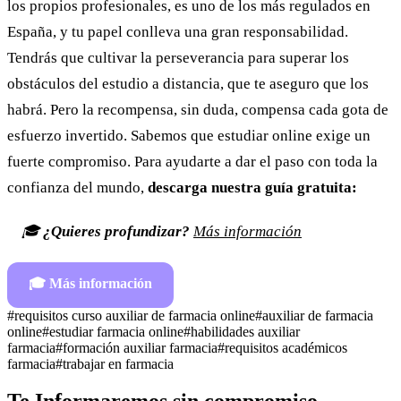
los propios profesionales, es uno de los más regulados en
España, y tu papel conlleva una gran responsabilidad.
Tendrás que cultivar la perseverancia para superar los
obstáculos del estudio a distancia, que te aseguro que los
habrá. Pero la recompensa, sin duda, compensa cada gota de
esfuerzo invertido. Sabemos que estudiar online exige un
fuerte compromiso. Para ayudarte a dar el paso con toda la
confianza del mundo,
descarga nuestra guía gratuita:
🎓
¿Quieres profundizar?
Más información
🎓
Más información
#
requisitos curso auxiliar de farmacia online
#
auxiliar de farmacia
online
#
estudiar farmacia online
#
habilidades auxiliar
farmacia
#
formación auxiliar farmacia
#
requisitos académicos
farmacia
#
trabajar en farmacia