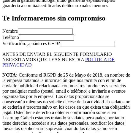
guarderia galicia
#
homologar titulo guarderia españa
#
empleo
guarderia a coruña
#
certificados delitos sexuales menores
Te Informaremos sin compromiso
Nombre
Teléfono
Verificación: ¿cuánto es
6
+
9
?
ANTES DE ENVIAR EL SIGUIENTE FORMULARIO
NECESITAMOS QUE LEAS NUESTRA
POLÍTICA DE
PRIVACIDAD
NOTA:
Conforme el RGPD de 25 de Mayo de 2018, en nombre de
la empresa tratamos la información que nos facilita con el fin de
enviarle publicidad relacionada con nuestros productos y servicios
por cualquier medio (postal, email o teléfono) e invitarle a eventos
organizados por la empresa. Los datos proporcionados se
conservarán mientras no solicite el cese de la actividad. Los datos no
se cederán a terceros salvo en los casos en que exista una obligación
legal. Usted tiene derecho a obtener confirmación sobre si en
Learning Galicia estamos tratando sus datos personales, por tanto
tiene derecho a acceder a sus datos personales, rectificar los datos
inexactos o solicitar su supresión cuando los datos ya no sean