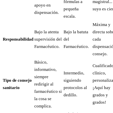
fórmulas a
magistral...
apoyo en
pequeña
suyo es cie
dispensación.
escala.
Máxima y
Bajo la atenta
Bajo la batuta
directa sob
Responsabilidad
supervisión del
del
cada
Farmacéutico.
Farmacéutico.
dispensaci
consejo.
Básico,
Cualificado
informativo,
Intermedio,
clínico,
siempre
Tipo de consejo
siguiendo
personaliz
redirigir al
sanitario
protocolos al
¡Aquí hay
farmacéutico si
dedillo.
grados y
la cosa se
grados!
complica.