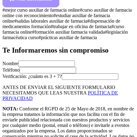
#
mejor curso auxiliar de farmacia online
#
curso auxiliar de farmacia
online con reconocimiento
#
estudiar auxiliar de farmacia
online
#
salidas laborales auxiliar de farmacia
#
dispensación de
medicamentos formación
#
trabajar en oficina de farmacia
#
curso
farmacia online
#
formación auxiliar farmacia validada
#
legislación
farmacéutica curso
#
prácticas auxiliar de farmacia
Te Informaremos sin compromiso
Nombre
Teléfono
Verificación: ¿cuánto es
3
+
7
?
ANTES DE ENVIAR EL SIGUIENTE FORMULARIO
NECESITAMOS QUE LEAS NUESTRA
POLÍTICA DE
PRIVACIDAD
NOTA:
Conforme el RGPD de 25 de Mayo de 2018, en nombre de
la empresa tratamos la información que nos facilita con el fin de
enviarle publicidad relacionada con nuestros productos y servicios
por cualquier medio (postal, email o teléfono) e invitarle a eventos
organizados por la empresa. Los datos proporcionados se
conservarán mientras no solicite el cese de la actividad. Los datos no