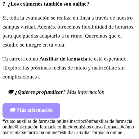
7. ¿Los exámenes también son online?
Sí, toda la evaluación se realiza en línea a través de nuestro
campus virtual. Además, ofrecemos flexibilidad de horarios
para que puedas adaptarlo a tu ritmo. Queremos que el
estudio se integre en tu vida.
Tu carrera como
Auxiliar de farmacia
te está esperando.
[Explora las próximas fechas de inicio y matricúlate sin
complicaciones].
🎓
¿Quieres profundizar?
Más información
🎓
Más información
#
curso auxiliar de farmacia online inscripción
#
auxiliar de farmacia
online
#
inscripción farmacia online
#
requisitos curso farmacia
#
cómo
matricularse farmacia online
#
estudiar auxiliar farmacia online