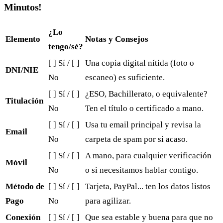
Minutos!
¿Lo
Elemento
Notas y Consejos
tengo/sé?
[ ] Sí / [ ]
Una copia digital nítida (foto o
DNI/NIE
No
escaneo) es suficiente.
[ ] Sí / [ ]
¿ESO, Bachillerato, o equivalente?
Titulación
No
Ten el título o certificado a mano.
[ ] Sí / [ ]
Usa tu email principal y revisa la
Email
No
carpeta de spam por si acaso.
[ ] Sí / [ ]
A mano, para cualquier verificación
Móvil
No
o si necesitamos hablar contigo.
Método de
[ ] Sí / [ ]
Tarjeta, PayPal... ten los datos listos
Pago
No
para agilizar.
Conexión
[ ] Sí / [ ]
Que sea estable y buena para que no