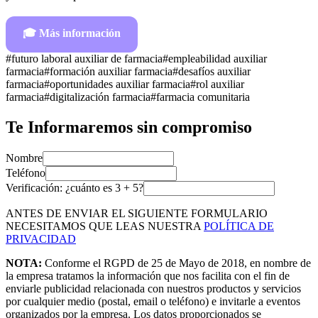
🎓
Más información
#
futuro laboral auxiliar de farmacia
#
empleabilidad auxiliar
farmacia
#
formación auxiliar farmacia
#
desafíos auxiliar
farmacia
#
oportunidades auxiliar farmacia
#
rol auxiliar
farmacia
#
digitalización farmacia
#
farmacia comunitaria
Te Informaremos sin compromiso
Nombre
Teléfono
Verificación: ¿cuánto es
3
+
5
?
ANTES DE ENVIAR EL SIGUIENTE FORMULARIO
NECESITAMOS QUE LEAS NUESTRA
POLÍTICA DE
PRIVACIDAD
NOTA:
Conforme el RGPD de 25 de Mayo de 2018, en nombre de
la empresa tratamos la información que nos facilita con el fin de
enviarle publicidad relacionada con nuestros productos y servicios
por cualquier medio (postal, email o teléfono) e invitarle a eventos
organizados por la empresa. Los datos proporcionados se