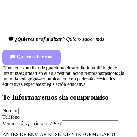
🎓
¿Quieres profundizar?
Quiero saber más
🎓
Quiero saber más
#
funciones auxiliar de guardería
#
desarrollo infantil
#
higiene
infantil
#
seguridad en el aula
#
estimulación temprana
#
psicología
infantil
#
pedagogía
#
comunicación con padres
#
necesidades
educativas especiales
#
legislación educativa
Te Informaremos sin compromiso
Nombre
Teléfono
Verificación: ¿cuánto es
7
+
7
?
ANTES DE ENVIAR EL SIGUIENTE FORMULARIO