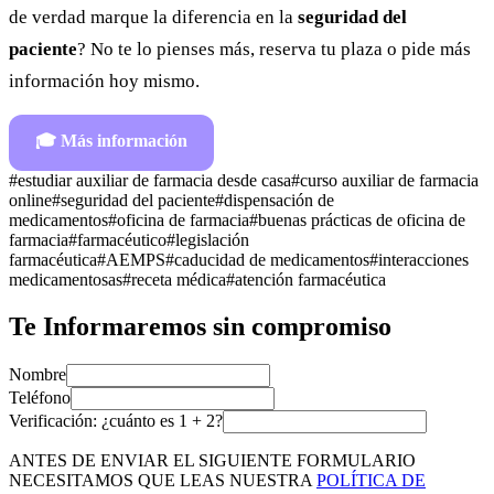
de verdad marque la diferencia en la
seguridad del
paciente
? No te lo pienses más, reserva tu plaza o pide más
información hoy mismo.
🎓
Más información
#
estudiar auxiliar de farmacia desde casa
#
curso auxiliar de farmacia
online
#
seguridad del paciente
#
dispensación de
medicamentos
#
oficina de farmacia
#
buenas prácticas de oficina de
farmacia
#
farmacéutico
#
legislación
farmacéutica
#
AEMPS
#
caducidad de medicamentos
#
interacciones
medicamentosas
#
receta médica
#
atención farmacéutica
Te Informaremos sin compromiso
Nombre
Teléfono
Verificación: ¿cuánto es
1
+
2
?
ANTES DE ENVIAR EL SIGUIENTE FORMULARIO
NECESITAMOS QUE LEAS NUESTRA
POLÍTICA DE