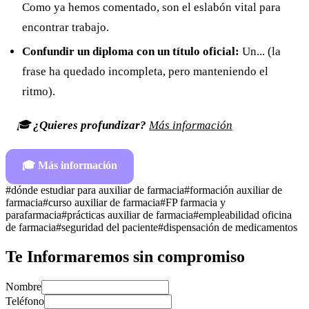
Como ya hemos comentado, son el eslabón vital para
encontrar trabajo.
Confundir un diploma con un título oficial:
Un... (la
frase ha quedado incompleta, pero manteniendo el
ritmo).
🎓
¿Quieres profundizar?
Más información
🎓
Más información
#
dónde estudiar para auxiliar de farmacia
#
formación auxiliar de
farmacia
#
curso auxiliar de farmacia
#
FP farmacia y
parafarmacia
#
prácticas auxiliar de farmacia
#
empleabilidad oficina
de farmacia
#
seguridad del paciente
#
dispensación de medicamentos
Te Informaremos sin compromiso
Nombre
Teléfono