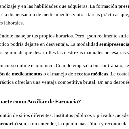
rendizaje y en las habilidades que adquieras. La formación
pres
ar la dispensación de medicamentos y otras tareas prácticas que, 
s laborales.
ndote manejar tus propios horarios. Pero, ¿son realmente sufici
tico podría dejarte en desventaja. La modalidad
semipresencia
e aseguran de que desarrolles las destrezas manuales necesarias 
un curso online económico. Cuando empezó a buscar trabajo, se 
ión de medicamentos
o el manejo de
recetas médicas
. Le costa
ctica ofrecían una ventaja competitiva brutal. Un año después, 
rmarte como Auxiliar de Farmacia?
ntón de sitios diferentes: institutos públicos y privados, acad
armacia)
son, a mi entender, la opción más sólida y reconocida 