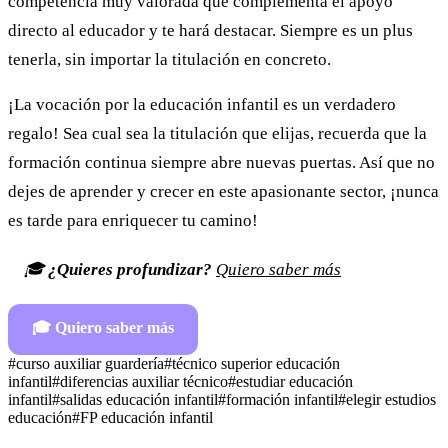
competencia muy valorada que complementa el apoyo
directo al educador y te hará destacar. Siempre es un plus
tenerla, sin importar la titulación en concreto.
¡La vocación por la educación infantil es un verdadero
regalo! Sea cual sea la titulación que elijas, recuerda que la
formación continua siempre abre nuevas puertas. Así que no
dejes de aprender y crecer en este apasionante sector, ¡nunca
es tarde para enriquecer tu camino!
🎓
¿Quieres profundizar?
Quiero saber más
🎓
Quiero saber más
#
curso auxiliar guardería
#
técnico superior educación
infantil
#
diferencias auxiliar técnico
#
estudiar educación
infantil
#
salidas educación infantil
#
formación infantil
#
elegir estudios
educación
#
FP educación infantil