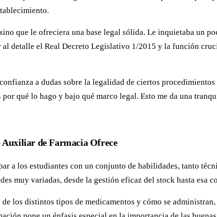
stablecimiento.
 sino que le ofreciera una base legal sólida. Le inquietaba un p
er al detalle el Real Decreto Legislativo 1/2015 y la función c
onfianza a dudas sobre la legalidad de ciertos procedimientos y
n por qué lo hago y bajo qué marco legal. Esto me da una tranq
e Auxiliar de Farmacia Ofrece
ar a los estudiantes con un conjunto de habilidades, tanto técn
es muy variadas, desde la gestión eficaz del stock hasta esa c
o de los distintos tipos de medicamentos y cómo se administran,
ación pone un énfasis especial en la importancia de las buenas