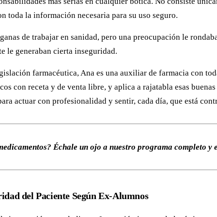
onsabilidades más serias en cualquier botica. No consiste únic
on toda la información necesaria para su uso seguro.
anas de trabajar en sanidad, pero una preocupación le rondaba 
e le generaban cierta inseguridad.
islación farmacéutica, Ana es una auxiliar de farmacia con toda
cos con receta y de venta libre, y aplica a rajatabla esas buena
para actuar con profesionalidad y sentir, cada día, que está con
medicamentos? Échale un ojo a nuestro programa completo y em
uridad del Paciente Según Ex-Alumnos