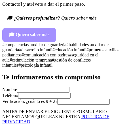
Contacto] y atrévete a dar el primer paso.
🎓
¿Quieres profundizar?
Quiero saber más
🎓
Quiero saber más
#
competencias auxiliar de guardería
#
habilidades auxiliar de
guardería
#
desarrollo infantil
#
educación infantil
#
primeros auxilios
pediátricos
#
comunicación con padres
#
seguridad en el
aula
#
estimulación temprana
#
gestión de conflictos
infantiles
#
psicología infantil
Te Informaremos sin compromiso
Nombre
Teléfono
Verificación: ¿cuánto es
9
+
2
?
ANTES DE ENVIAR EL SIGUIENTE FORMULARIO
NECESITAMOS QUE LEAS NUESTRA
POLÍTICA DE
PRIVACIDAD