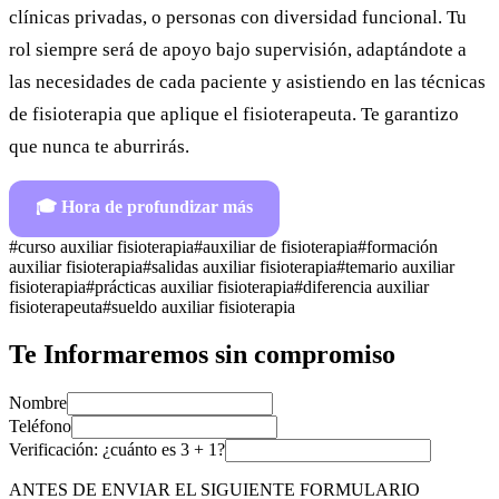
clínicas privadas, o personas con diversidad funcional. Tu
rol siempre será de apoyo bajo supervisión, adaptándote a
las necesidades de cada paciente y asistiendo en las técnicas
de fisioterapia que aplique el fisioterapeuta. Te garantizo
que nunca te aburrirás.
🎓
Hora de profundizar más
#
curso auxiliar fisioterapia
#
auxiliar de fisioterapia
#
formación
auxiliar fisioterapia
#
salidas auxiliar fisioterapia
#
temario auxiliar
fisioterapia
#
prácticas auxiliar fisioterapia
#
diferencia auxiliar
fisioterapeuta
#
sueldo auxiliar fisioterapia
Te Informaremos sin compromiso
Nombre
Teléfono
Verificación: ¿cuánto es
3
+
1
?
ANTES DE ENVIAR EL SIGUIENTE FORMULARIO