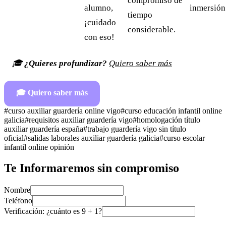
compromiso de
alumno,
inmersión 
tiempo
¡cuidado
considerable.
con eso!
🎓
¿Quieres profundizar?
Quiero saber más
🎓
Quiero saber más
#
curso auxiliar guardería online vigo
#
curso educación infantil online
galicia
#
requisitos auxiliar guardería vigo
#
homologación título
auxiliar guardería españa
#
trabajo guardería vigo sin título
oficial
#
salidas laborales auxiliar guardería galicia
#
curso escolar
infantil online opinión
Te Informaremos sin compromiso
Nombre
Teléfono
Verificación: ¿cuánto es
9
+
1
?