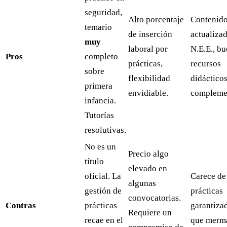
seguridad,
Alto porcentaje
Contenid
temario
de inserción
actualiza
muy
laboral por
N.E.E., b
Pros
completo
prácticas,
recursos
sobre
flexibilidad
didáctico
primera
envidiable.
complemen
infancia.
Tutorías
resolutivas.
No es un
Precio algo
título
elevado en
oficial. La
Carece de
algunas
gestión de
prácticas
convocatorias.
Contras
prácticas
garantizad
Requiere un
recae en el
que merma