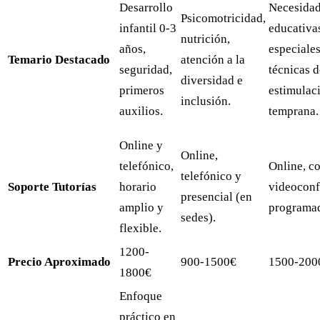
Desarrollo
Necesida
Psicomotricidad,
infantil 0-3
educativa
nutrición,
años,
especiales
Temario Destacado
atención a la
seguridad,
técnicas d
diversidad e
primeros
estimulac
inclusión.
auxilios.
temprana.
Online y
Online,
telefónico,
Online, c
telefónico y
Soporte Tutorías
horario
videoconf
presencial (en
amplio y
programad
sedes).
flexible.
1200-
Precio Aproximado
900-1500€
1500-200
1800€
Enfoque
práctico en