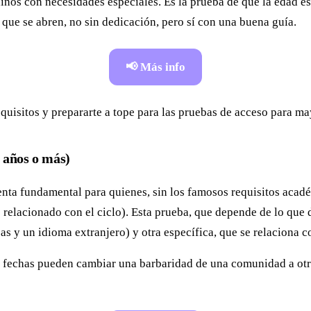
niños con necesidades especiales. Es la prueba de que la edad e
s que se abren, no sin dedicación, pero sí con una buena guía.
📢 Más info
equisitos y prepararte a tope para las pruebas de acceso para m
 años o más)
a fundamental para quienes, sin los famosos requisitos académi
co relacionado con el ciclo). Esta prueba, que depende de lo que
 y un idioma extranjero) y otra específica, que se relaciona con
s fechas pueden cambiar una barbaridad de una comunidad a otra